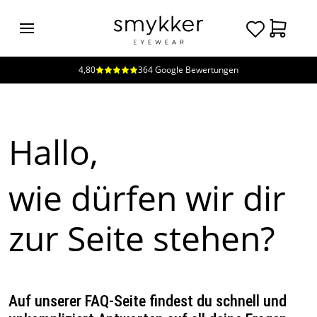
4,80
364 Google Bewertungen
Login
Brillen
Sonnenbrillen
Hallo,
Kollektionen
Nachhaltigkeit
wie dürfen wir dir
smykker
Stores
zur Seite stehen?
Unsere
Preise
Kontakt
Jobs
Kostenfreie Typberatung
Auf unserer FAQ-Seite findest du schnell und
Kostenfreier Sehtest