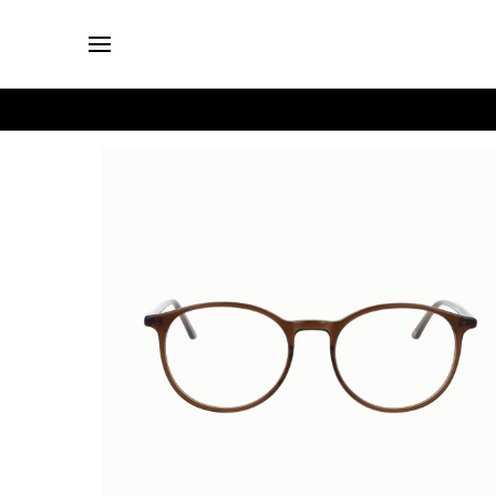
Login
Brillen
Sonnenbrillen
Kollektionen
Nachhaltigkeit
smykker
Stores
Unsere
Preise
Kontakt
Jobs
Kostenfreie Typberatung
Kostenfreier Sehtest