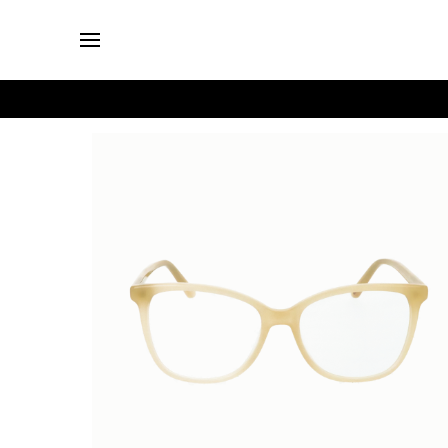
Login
Brillen
Sonnenbrillen
Kollektionen
Nachhaltigkeit
smykker
Stores
Unsere
Preise
Kontakt
Jobs
Kostenfreie Typberatung
Kostenfreier Sehtest