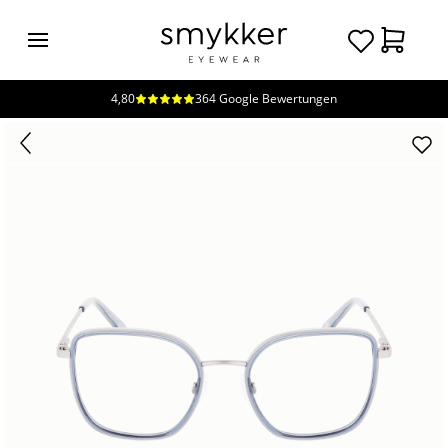
4,80
364 Google Bewertungen
Login
Brillen
Sonnenbrillen
Kollektionen
Nachhaltigkeit
smykker
Stores
Unsere
Preise
Kontakt
Jobs
Kostenfreie Typberatung
Kostenfreier Sehtest