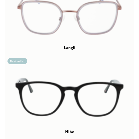
Langli
Bestseller
Nibe