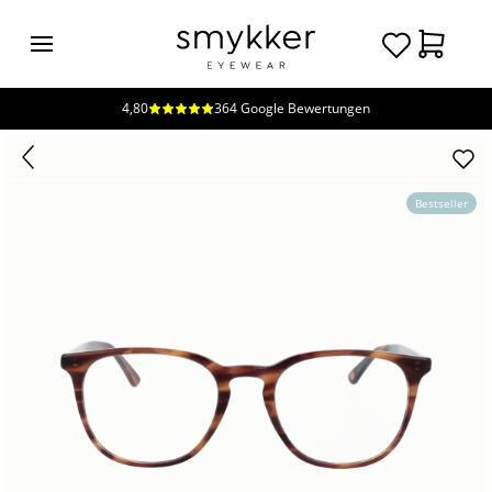
4,80
364 Google Bewertungen
Login
Brillen
Sonnenbrillen
Bestseller
Kollektionen
Nachhaltigkeit
smykker
Stores
Unsere
Preise
Kontakt
Jobs
Kostenfreie Typberatung
Kostenfreier Sehtest