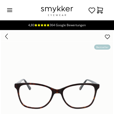
4,80
364 Google Bewertungen
Login
Brillen
Sonnenbrillen
Bestseller
Kollektionen
Nachhaltigkeit
smykker
Stores
Unsere
Preise
Kontakt
Jobs
Kostenfreie Typberatung
Kostenfreier Sehtest