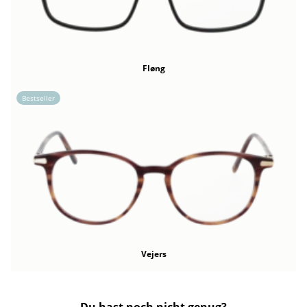
Fløng
Bestseller
Vejers
Du hast noch nicht genug?