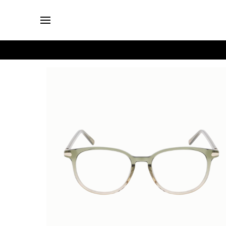
Login
Brillen
Sonnenbrillen
Kollektionen
Nachhaltigkeit
smykker
Stores
Unsere
Preise
Kontakt
Jobs
Kostenfreie Typberatung
Kostenfreier Sehtest