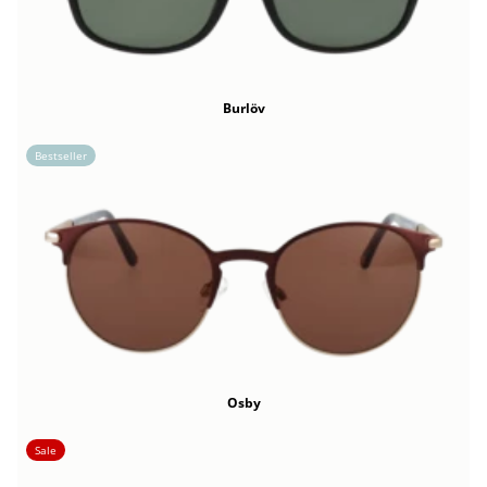
Burlöv
Bestseller
Osby
Sale