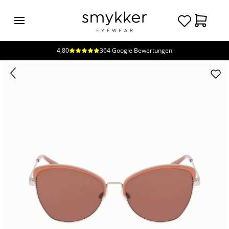
4,80
364 Google Bewertungen
Login
Brillen
Sonnenbrillen
Kollektionen
Nachhaltigkeit
smykker
Stores
Unsere
Preise
Kontakt
Jobs
Kostenfreie Typberatung
Kostenfreier Sehtest