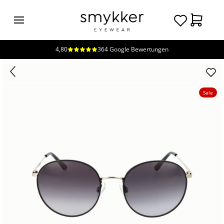
4,80
364 Google Bewertungen
Login
Brillen
Sonnenbrillen
Sale
Kollektionen
Nachhaltigkeit
smykker
Stores
Unsere
Preise
Kontakt
Jobs
Kostenfreie Typberatung
Kostenfreier Sehtest