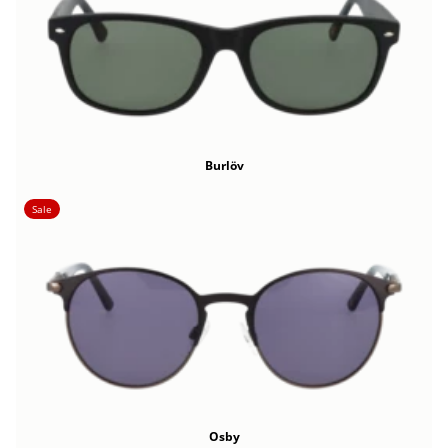
Burlöv
Sale
Osby