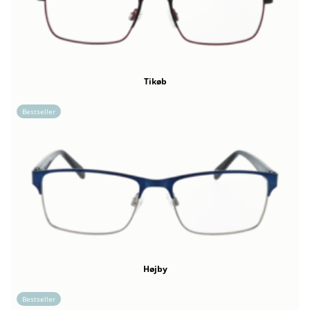
Tikøb
Bestseller
Højby
Bestseller