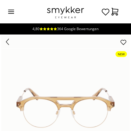
4,80
364 Google Bewertungen
Login
Brillen
Sonnenbrillen
NEW
Kollektionen
Nachhaltigkeit
smykker
Stores
Unsere
Preise
Kontakt
Jobs
Kostenfreie Typberatung
Kostenfreier Sehtest