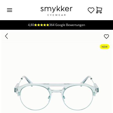
4,80
364 Google Bewertungen
Login
Brillen
Sonnenbrillen
NEW
Kollektionen
Nachhaltigkeit
smykker
Stores
Unsere
Preise
Kontakt
Jobs
Kostenfreie Typberatung
Kostenfreier Sehtest