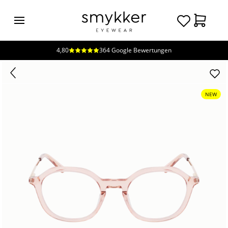
4,80
364 Google Bewertungen
Login
Brillen
Sonnenbrillen
NEW
Kollektionen
Nachhaltigkeit
smykker
Stores
Unsere
Preise
Kontakt
Jobs
Kostenfreie Typberatung
Kostenfreier Sehtest