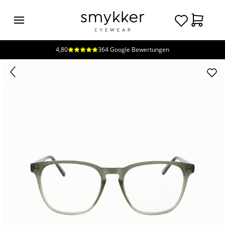
4,80
364 Google Bewertungen
Login
Brillen
Sonnenbrillen
Kollektionen
Nachhaltigkeit
smykker
Stores
Unsere
Preise
Kontakt
Jobs
Kostenfreie Typberatung
Kostenfreier Sehtest