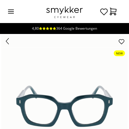
4,80
364 Google Bewertungen
Login
Brillen
Sonnenbrillen
NEW
Kollektionen
Nachhaltigkeit
smykker
Stores
Unsere
Preise
Kontakt
Jobs
Kostenfreie Typberatung
Kostenfreier Sehtest