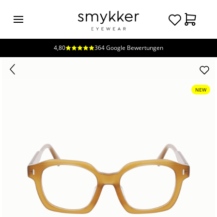
4,80
364 Google Bewertungen
Login
Brillen
Sonnenbrillen
NEW
Kollektionen
Nachhaltigkeit
smykker
Stores
Unsere
Preise
Kontakt
Jobs
Kostenfreie Typberatung
Kostenfreier Sehtest