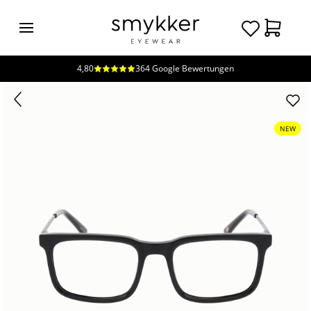
4,80
364 Google Bewertungen
Login
Brillen
Sonnenbrillen
NEW
Kollektionen
Nachhaltigkeit
smykker
Stores
Unsere
Preise
Kontakt
Jobs
Kostenfreie Typberatung
Kostenfreier Sehtest