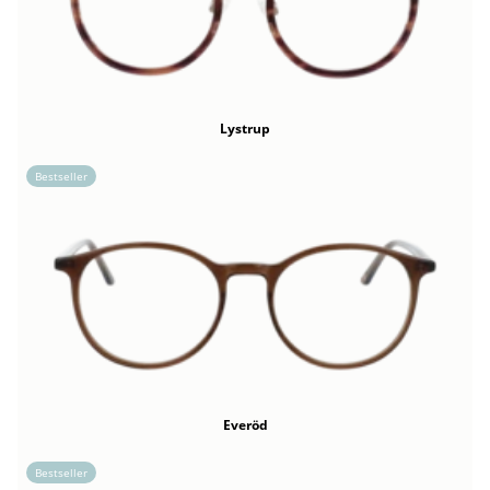
Lystrup
Bestseller
Everöd
Bestseller