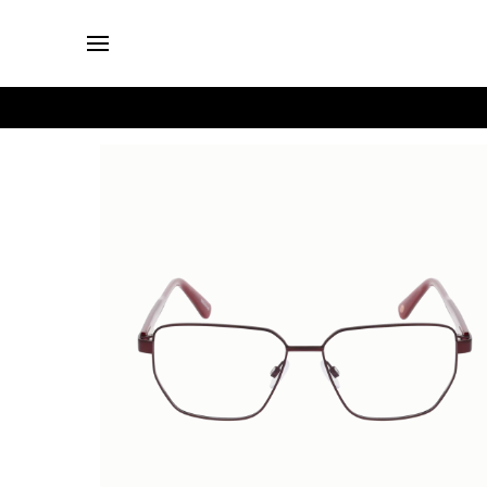
Login
Brillen
Sonnenbrillen
Kollektionen
Nachhaltigkeit
smykker
Stores
Unsere
Preise
Kontakt
Jobs
Kostenfreie Typberatung
Kostenfreier Sehtest